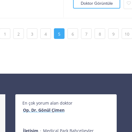
Doktor Görüntüle
1
2
3
4
5
6
7
8
9
10
En çok yorum alan doktor
Op. Dr. Gönül Çimen
İletişim
·
Medical Park Bahçelievler