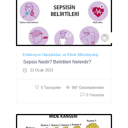
Uzman D
Enfeksiyon Hastalıkları ve Klinik Mikrobiyoloji
Sepsis Nedir? Belirtileri Nelerdir?
21 Ocak 2023
0 Tavsiyeler
997 Görüntülemeler
0 Yorumlar