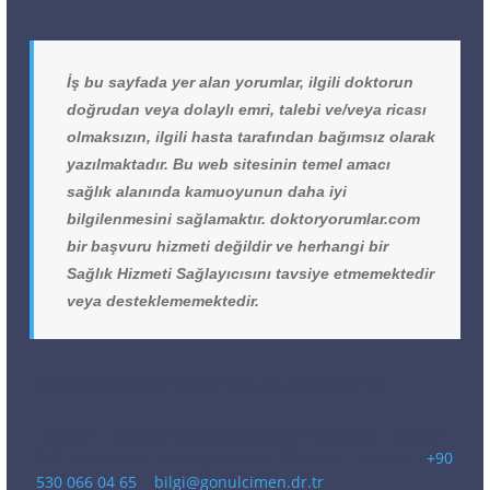
İş bu sayfada yer alan yorumlar, ilgili doktorun
doğrudan veya dolaylı emri, talebi ve/veya ricası
olmaksızın, ilgili hasta tarafından bağımsız olarak
yazılmaktadır. Bu web sitesinin temel amacı
sağlık alanında kamuoyunun daha iyi
bilgilenmesini sağlamaktır. doktoryorumlar.com
bir başvuru hizmeti değildir ve herhangi bir
Sağlık Hizmeti Sağlayıcısını tavsiye etmemektedir
veya desteklememektedir.
En çok yorum alan doktor
Op. Dr. Gönül Çimen
İletişim
·
Medical Park Bahçelievler hastanesi
·
Kültür
Sok. E5 Yolu No:1
Bahçelievler
/
İstanbul
· Telefon :
+90
530 066 04 65
·
bilgi@gonulcimen.dr.tr