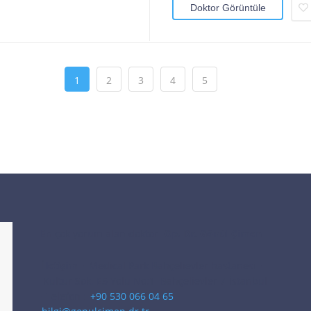
Doktor Görüntüle
1
2
3
4
5
En çok yorum alan doktor
Op. Dr. Gönül Çimen
İletişim
·
Medical Park Bahçelievler hastanesi
·
Kültür Sok. E5 Yolu No:1
Bahçelievler
/
İstanbul
· Telefon :
+90 530 066 04 65
·