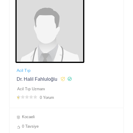
Acil Tıp
Dr. Halil Fahluloğlu
Acil Tıp Uzmanı
0 Yorum
Kocaeli
0 Tavsiye