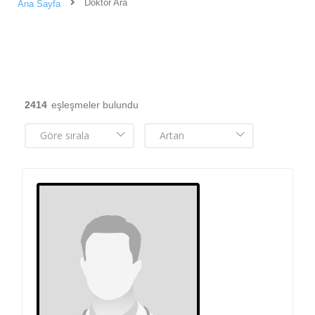
Doktor Ara
Ana Sayfa
2414
eşleşmeler bulundu