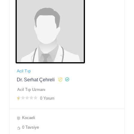
Acil Tıp
Dr. Serhat Çehreli
Acil Tıp Uzmanı
0 Yorum
Kocaeli
0 Tavsiye