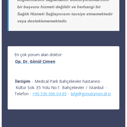
bir başvuru hizmeti değildir ve herhangi bir
Sağlık Hizmeti Sağlayıcısını tavsiye etmemektedir
veya desteklememektedir.
En çok yorum alan doktor
Op. Dr. Gönül Çimen
İletişim
·
Medical Park Bahçelievler hastanesi
·
Kültür Sok. E5 Yolu No:1
Bahçelievler
/
İstanbul
·
Telefon :
+90 530 066 04 65
·
bilgi@gonulcimen.dr.tr