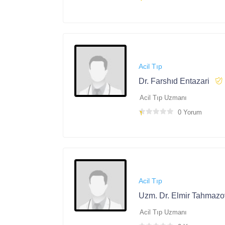
Acil Tıp
Dr. Farshıd Entazari
Acil Tıp Uzmanı
0 Yorum
Acil Tıp
Uzm. Dr. Elmir Tahmazo
Acil Tıp Uzmanı