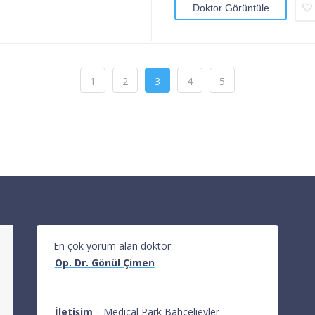
Doktor Görüntüle
1
2
3
4
5
En çok yorum alan doktor
Op. Dr. Gönül Çimen
İletişim
·
Medical Park Bahçelievler