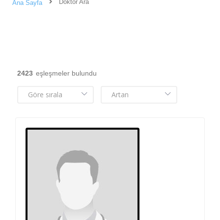
Doktor Ara
Ana Sayfa
2423
eşleşmeler bulundu