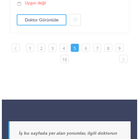
Uygun değil
Doktor Görüntüle
1
2
3
4
5
6
7
8
9
10
İş bu sayfada yer alan yorumlar, ilgili doktorun