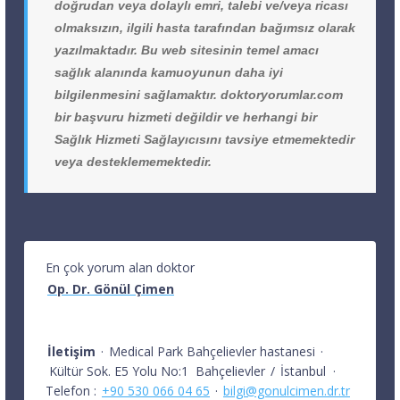
doğrudan veya dolaylı emri, talebi ve/veya ricası
olmaksızın, ilgili hasta tarafından bağımsız olarak
yazılmaktadır. Bu web sitesinin temel amacı
sağlık alanında kamuoyunun daha iyi
bilgilenmesini sağlamaktır. doktoryorumlar.com
bir başvuru hizmeti değildir ve herhangi bir
Sağlık Hizmeti Sağlayıcısını tavsiye etmemektedir
veya desteklememektedir.
En çok yorum alan doktor
Op. Dr. Gönül Çimen
İletişim
·
Medical Park Bahçelievler hastanesi
·
Kültür Sok. E5 Yolu No:1
Bahçelievler
/
İstanbul
·
Telefon :
+90 530 066 04 65
·
bilgi@gonulcimen.dr.tr