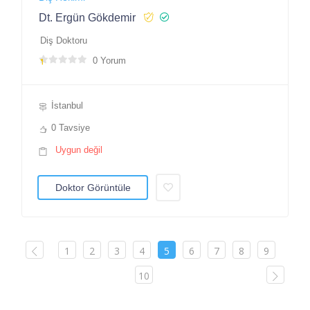
Dt. Ergün Gökdemir
Diş Doktoru
0 Yorum
İstanbul
0 Tavsiye
Uygun değil
Doktor Görüntüle
1
2
3
4
5
6
7
8
9
10