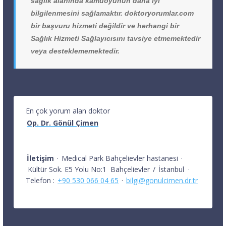
sağlık alanında kamuoyunun daha iyi
bilgilenmesini sağlamaktır. doktoryorumlar.com
bir başvuru hizmeti değildir ve herhangi bir
Sağlık Hizmeti Sağlayıcısını tavsiye etmemektedir
veya desteklememektedir.
En çok yorum alan doktor
Op. Dr. Gönül Çimen
İletişim
·
Medical Park Bahçelievler hastanesi
·
Kültür Sok. E5 Yolu No:1
Bahçelievler
/
İstanbul
·
Telefon :
+90 530 066 04 65
·
bilgi@gonulcimen.dr.tr