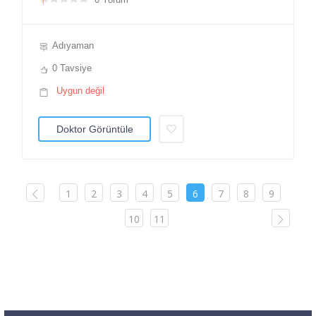
Adıyaman
0 Tavsiye
Uygun değil
Doktor Görüntüle
1
2
3
4
5
6
7
8
9
10
11