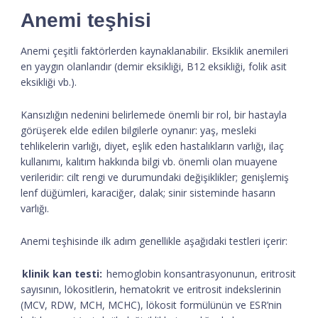
Anemi teşhisi
Anemi çeşitli faktörlerden kaynaklanabilir. Eksiklik anemileri
en yaygın olanlarıdır (demir eksikliği, B12 eksikliği, folik asit
eksikliği vb.).
Kansızlığın nedenini belirlemede önemli bir rol, bir hastayla
görüşerek elde edilen bilgilerle oynanır: yaş, mesleki
tehlikelerin varlığı, diyet, eşlik eden hastalıkların varlığı, ilaç
kullanımı, kalıtım hakkında bilgi vb. önemli olan muayene
verileridir: cilt rengi ve durumundaki değişiklikler; genişlemiş
lenf düğümleri, karaciğer, dalak; sinir sisteminde hasarın
varlığı.
Anemi teşhisinde ilk adım genellikle aşağıdaki testleri içerir:
klinik kan testi:
hemoglobin konsantrasyonunun, eritrosit
sayısının, lökositlerin, hematokrit ve eritrosit indekslerinin
(MCV, RDW, MCH, MCHC), lökosit formülünün ve ESR’nin