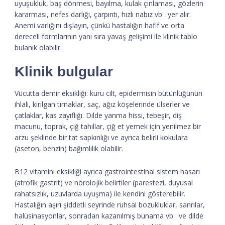
uyuşukluk, baş dönmesi, bayılma, kulak çınlaması, gözlerin
kararması, nefes darlığı, çarpıntı, hızlı nabız vb . yer alır.
Anemi varlığını dışlayın, çünkü hastalığın hafif ve orta
dereceli formlarının yanı sıra yavaş gelişimi ile klinik tablo
bulanık olabilir.
Klinik bulgular
Vücutta demir eksikliği: kuru cilt, epidermisin bütünlüğünün
ihlali, kırılgan tırnaklar, saç, ağız köşelerinde ülserler ve
çatlaklar, kas zayıflığı. Dilde yanma hissi, tebeşir, diş
macunu, toprak, çiğ tahıllar, çiğ et yemek için yenilmez bir
arzu şeklinde bir tat sapkınlığı ve ayrıca belirli kokulara
(aseton, benzin) bağımlılık olabilir.
B12 vitamini eksikliği ayrıca gastrointestinal sistem hasarı
(atrofik gastrit) ve nörolojik belirtiler (parestezi, duyusal
rahatsızlık, uzuvlarda uyuşma) ile kendini gösterebilir.
Hastalığın aşırı şiddetli seyrinde ruhsal bozukluklar, sanrılar,
halüsinasyonlar, sonradan kazanılmış bunama vb . ve dilde