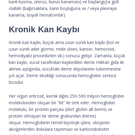
kanlı kusma, uterus, burun kanaması) ve başlangıçta gizli
olabilir (bağırsaklara, karın boşluğuna ve / veya plevraya
kanama, büyük hematomlar).
Kronik Kan Kaybı
Kronik kan kaybı, küçük ama uzun süreli kan kaybı (bol ve
uzun süreli adet görme, mide ülseri, kanser, hemoroid,
hemodiyaliz prosedürleri vb.) sonucu gelişir. Zamanla, küçük
kan kaybı, vücut tarafından kaybedilen demir miktarı gıda ile
alımını aştığında, vücuttaki demir depolarının tükenmesine
yol açar. Demir eksikliği sonucunda hemoglobin sentezi
bozulur.
Her olgun eritrosit, kemik iliğini 250-500 milyon hemoglobin
molekülünden oluşan bir “kit” ile terk eder. Hemoglobin
molekülü, bir protein parçası (dört globin alt birimi) ve
protein olmayan bir demir grubundan (heme)
oluşur. Hemoglobinin temel biyolojik işlevi, oksijenin
akciğerlerden dokulara taşınması ve karbondioksitin