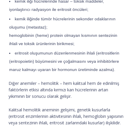
kemik iliği hücrelerinde hasar – toksik maddeler,
iyonlaştırıcı radyasyon ile eritrosit öncüleri;
kemik iliğinde tümör hücrelerinin sekonder odaklarının
oluşumu (metastaz);
hemoglobinin (heme) protein olmayan kısmının sentezinin
ihlali ve toksik ürünlerinin birikmesi;
eritrosit oluşumunun düzenlenmesinin ihlali (eritrositlerin
(eritropoietin) büyümesini ve çoğalmasını veya inhibitörlere
maruz kalmayı uyaran bir hormonun üretiminde azalma).
Diğer anemiler – hemolitik – hem kalıtsal hem de edinilmiş
faktörlerin etkisi altında kırmızı kan hücrelerinin artan
yıkımının bir sonucu olarak gelişir.
Kalıtsal hemolitik aneminin gelişimi, genetik kusurlarla
(eritrosit enzimlerinin aktivitesinin ihlali, hemoglobin yapısının
veya sentezinin ihlali, eritrosit zarlarındaki kusurlar) ilişkilidir.