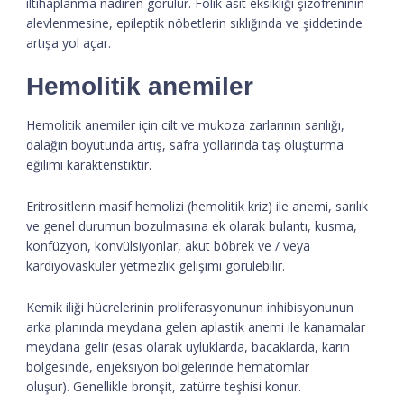
iltihaplanma nadiren görülür. Folik asit eksikliği şizofreninin
alevlenmesine, epileptik nöbetlerin sıklığında ve şiddetinde
artışa yol açar.
Hemolitik anemiler
Hemolitik anemiler için cilt ve mukoza zarlarının sarılığı,
dalağın boyutunda artış, safra yollarında taş oluşturma
eğilimi karakteristiktir.
Eritrositlerin masif hemolizi (hemolitik kriz) ile anemi, sarılık
ve genel durumun bozulmasına ek olarak bulantı, kusma,
konfüzyon, konvülsiyonlar, akut böbrek ve / veya
kardiyovasküler yetmezlik gelişimi görülebilir.
Kemik iliği hücrelerinin proliferasyonunun inhibisyonunun
arka planında meydana gelen aplastik anemi ile kanamalar
meydana gelir (esas olarak uyluklarda, bacaklarda, karın
bölgesinde, enjeksiyon bölgelerinde hematomlar
oluşur). Genellikle bronşit, zatürre teşhisi konur.