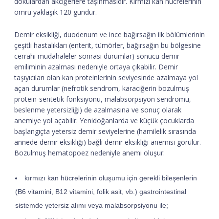
dokulardan akciğerlere taşınmasıdır. Kırmızı kan hücrelerinin
ömrü yaklaşık 120 gündür.
Demir eksikliği, duodenum ve ince bağırsağın ilk bölümlerinin
çeşitli hastalıkları (enterit, tümörler, bağırsağın bu bölgesine
cerrahi müdahaleler sonrası durumlar) sonucu demir
emiliminin azalması nedeniyle ortaya çıkabilir. Demir
taşıyıcıları olan kan proteinlerinin seviyesinde azalmaya yol
açan durumlar (nefrotik sendrom, karaciğerin bozulmuş
protein-sentetik fonksiyonu, malabsorpsiyon sendromu,
beslenme yetersizliği) de azalmasına ve sonuç olarak
anemiye yol açabilir. Yenidoğanlarda ve küçük çocuklarda
başlangıçta yetersiz demir seviyelerine (hamilelik sırasında
annede demir eksikliği) bağlı demir eksikliği anemisi görülür.
Bozulmuş hematopoez nedeniyle anemi oluşur:
kırmızı kan hücrelerinin oluşumu için gerekli bileşenlerin
(B6 vitamini, B12 vitamini, folik asit, vb.) gastrointestinal
sistemde yetersiz alımı veya malabsorpsiyonu ile;