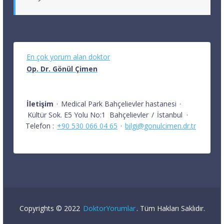
En çok yorum alan doktor
Op. Dr. Gönül Çimen
İletişim
·
Medical Park Bahçelievler hastanesi
·
Kültür Sok. E5 Yolu No:1
Bahçelievler
/
İstanbul
·
Telefon :
+90 530 066 04 65
·
bilgi@gonulcimen.dr.tr
Copyrights © 2022
DoktorYorumlar
. Tüm Hakları Saklıdır.