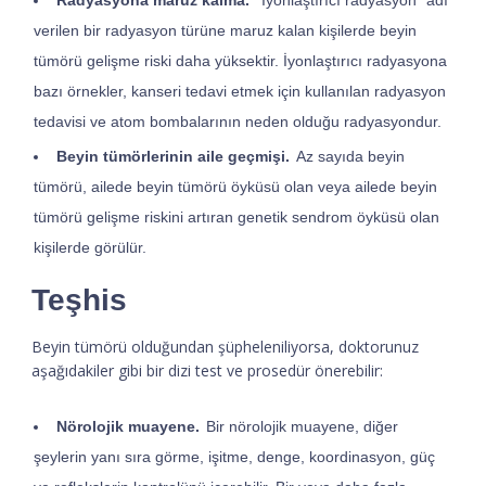
Radyasyona maruz kalma.
“İyonlaştırıcı radyasyon” adı
verilen bir radyasyon türüne maruz kalan kişilerde beyin
tümörü gelişme riski daha yüksektir. İyonlaştırıcı radyasyona
bazı örnekler, kanseri tedavi etmek için kullanılan radyasyon
tedavisi ve atom bombalarının neden olduğu radyasyondur.
Beyin tümörlerinin aile geçmişi.
Az sayıda beyin
tümörü, ailede beyin tümörü öyküsü olan veya ailede beyin
tümörü gelişme riskini artıran genetik sendrom öyküsü olan
kişilerde görülür.
Teşhis
Beyin tümörü olduğundan şüpheleniliyorsa, doktorunuz
aşağıdakiler gibi bir dizi test ve prosedür önerebilir:
Nörolojik muayene.
Bir nörolojik muayene, diğer
şeylerin yanı sıra görme, işitme, denge, koordinasyon, güç