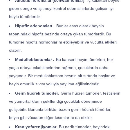
Akustik nöromalar (schwannomlar).
İç kulaktan beyne
giden denge ve işitmeyi kontrol eden sinirlerde gelişen iyi
huylu tümörlerdir.
Hipofiz adenomları .
Bunlar esas olarak beynin
tabanındaki hipofiz bezinde ortaya çıkan tümörlerdir. Bu
tümörler hipofiz hormonlarını etkileyebilir ve vücutta etkileri
olabilir.
Medulloblastomlar .
Bu kanserli beyin tümörleri, her
yaşta ortaya çıkabilmelerine rağmen, çocuklarda daha
yaygındır. Bir medulloblastom beynin alt sırtında başlar ve
beyin omurilik sıvısı yoluyla yayılma eğilimindedir.
Germ hücreli tümörler.
Germ hücreli tümörler, testislerin
ve yumurtalıkların şekillendiği çocukluk döneminde
gelişebilir. Bununla birlikte, bazen germ hücreli tümörler,
beyin gibi vücudun diğer kısımlarını da etkiler.
Kraniyofarenjiyomlar.
Bu nadir tümörler, beyindeki