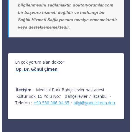
bilgilenmesini sağlamaktır. doktoryorumlar.com
bir başvuru hizmeti değildir ve herhangi bir
Sağlık Hizmeti Sağlayıcısını tavsiye etmemektedir
veya desteklememektedir.
En çok yorum alan doktor
Op. Dr. Gönül Çimen
İletişim
·
Medical Park Bahçelievler hastanesi
·
Kültür Sok. E5 Yolu No:1
Bahçelievler
/
İstanbul
·
Telefon :
+90 530 066 04 65
·
bilgi@gonulcimen.dr.tr