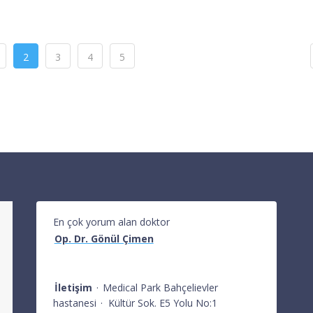
2
3
4
5
En çok yorum alan doktor
Op. Dr. Gönül Çimen
İletişim
·
Medical Park Bahçelievler
hastanesi
·
Kültür Sok. E5 Yolu No:1