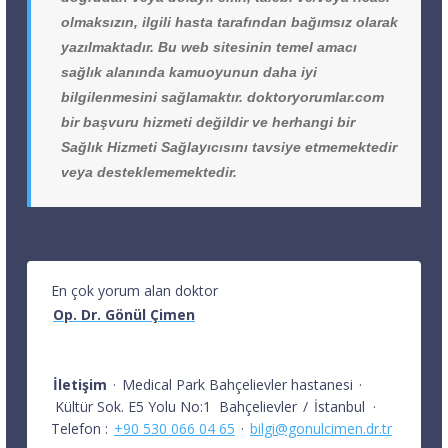
olmaksızın, ilgili hasta tarafından bağımsız olarak
yazılmaktadır. Bu web sitesinin temel amacı
sağlık alanında kamuoyunun daha iyi
bilgilenmesini sağlamaktır. doktoryorumlar.com
bir başvuru hizmeti değildir ve herhangi bir
Sağlık Hizmeti Sağlayıcısını tavsiye etmemektedir
veya desteklememektedir.
En çok yorum alan doktor
Op. Dr. Gönül Çimen
İletişim
·
Medical Park Bahçelievler hastanesi
·
Kültür Sok. E5 Yolu No:1
Bahçelievler
/
İstanbul
·
Telefon :
+90 530 066 04 65
·
bilgi@gonulcimen.dr.tr