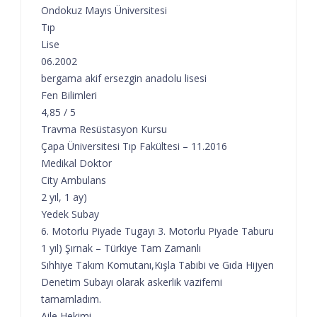
Ondokuz Mayıs Üniversitesi
Tıp
Lise
06.2002
bergama akif ersezgin anadolu lisesi
Fen Bilimleri
4,85 / 5
Travma Resüstasyon Kursu
Çapa Üniversitesi Tıp Fakültesi – 11.2016
Medikal Doktor
City Ambulans
2 yıl, 1 ay)
Yedek Subay
6. Motorlu Piyade Tugayı 3. Motorlu Piyade Taburu
1 yıl) Şırnak – Türkiye Tam Zamanlı
Sıhhiye Takım Komutanı,Kışla Tabibi ve Gıda Hijyen
Denetim Subayı olarak askerlik vazifemi
tamamladım.
Aile Hekimi