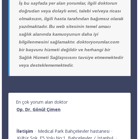
İş bu sayfada yer alan yorumlar, ilgili doktorun
doğrudan veya dolaylı emri, talebi ve/veya ricası
olmaksızın, ilgili hasta tarafından bağımsız olarak
yazılmaktadır. Bu web sitesinin temel amacı
sağlık alanında kamuoyunun daha iyi
bilgilenmesini sağlamaktır. doktoryorumlar.com
bir başvuru hizmeti değildir ve herhangi bir
Sağlık Hizmeti Sağlayıcısını tavsiye etmemektedir
veya desteklememektedir.
En çok yorum alan doktor
Op. Dr. Gönül Çimen
İletişim
·
Medical Park Bahçelievler hastanesi
·
Kültür Sok. E5 Yolu No:1
Bahçelievler
/
İstanbul
·