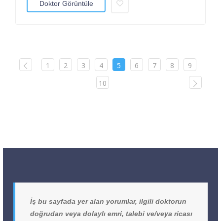
Doktor Görüntüle
1
2
3
4
5
6
7
8
9
10
İş bu sayfada yer alan yorumlar, ilgili doktorun
doğrudan veya dolaylı emri, talebi ve/veya ricası