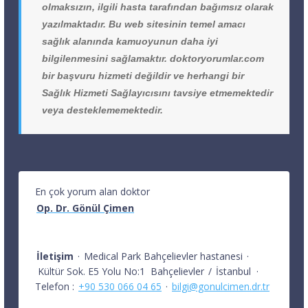
olmaksızın, ilgili hasta tarafından bağımsız olarak
yazılmaktadır. Bu web sitesinin temel amacı
sağlık alanında kamuoyunun daha iyi
bilgilenmesini sağlamaktır. doktoryorumlar.com
bir başvuru hizmeti değildir ve herhangi bir
Sağlık Hizmeti Sağlayıcısını tavsiye etmemektedir
veya desteklememektedir.
En çok yorum alan doktor
Op. Dr. Gönül Çimen
İletişim
·
Medical Park Bahçelievler hastanesi
·
Kültür Sok. E5 Yolu No:1
Bahçelievler
/
İstanbul
·
Telefon :
+90 530 066 04 65
·
bilgi@gonulcimen.dr.tr