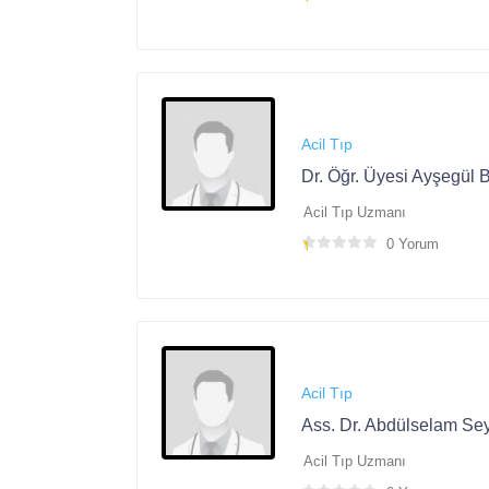
Acil Tıp
Dr. Öğr. Üyesi Ayşegül B
Acil Tıp Uzmanı
0 Yorum
Acil Tıp
Ass. Dr. Abdülselam Se
Acil Tıp Uzmanı