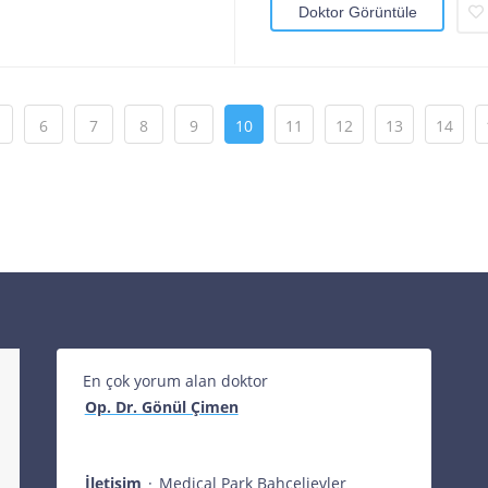
Doktor Görüntüle
6
7
8
9
10
11
12
13
14
En çok yorum alan doktor
Op. Dr. Gönül Çimen
İletişim
·
Medical Park Bahçelievler