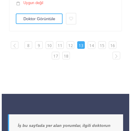
Uygun değil
Doktor Görüntüle
8
9
10
11
12
13
14
15
16
17
18
İş bu sayfada yer alan yorumlar, ilgili doktorun