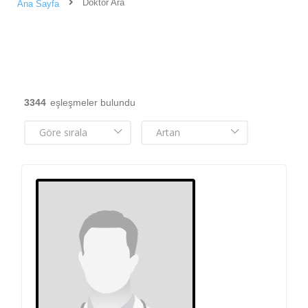
Doktor Ara
Ana Sayfa
3344
eşleşmeler bulundu