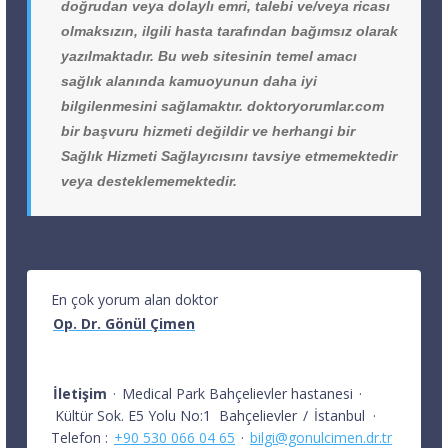
doğrudan veya dolaylı emri, talebi ve/veya ricası
olmaksızın, ilgili hasta tarafından bağımsız olarak
yazılmaktadır. Bu web sitesinin temel amacı
sağlık alanında kamuoyunun daha iyi
bilgilenmesini sağlamaktır. doktoryorumlar.com
bir başvuru hizmeti değildir ve herhangi bir
Sağlık Hizmeti Sağlayıcısını tavsiye etmemektedir
veya desteklememektedir.
En çok yorum alan doktor
Op. Dr. Gönül Çimen
İletişim
·
Medical Park Bahçelievler hastanesi
·
Kültür Sok. E5 Yolu No:1
Bahçelievler
/
İstanbul
·
Telefon :
+90 530 066 04 65
·
bilgi@gonulcimen.dr.tr