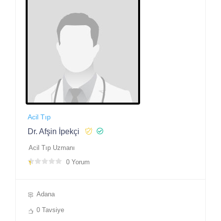
Acil Tıp
Dr. Afşin İpekçi
Acil Tıp Uzmanı
0 Yorum
Adana
0 Tavsiye