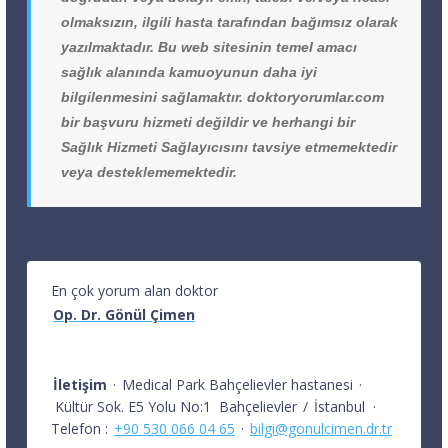
olmaksızın, ilgili hasta tarafından bağımsız olarak
yazılmaktadır. Bu web sitesinin temel amacı
sağlık alanında kamuoyunun daha iyi
bilgilenmesini sağlamaktır. doktoryorumlar.com
bir başvuru hizmeti değildir ve herhangi bir
Sağlık Hizmeti Sağlayıcısını tavsiye etmemektedir
veya desteklememektedir.
En çok yorum alan doktor
Op. Dr. Gönül Çimen
İletişim
·
Medical Park Bahçelievler hastanesi
·
Kültür Sok. E5 Yolu No:1
Bahçelievler
/
İstanbul
·
Telefon :
+90 530 066 04 65
·
bilgi@gonulcimen.dr.tr