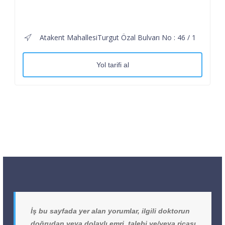
Atakent MahallesiTurgut Özal Bulvarı No : 46 / 1
Yol tarifi al
İş bu sayfada yer alan yorumlar, ilgili doktorun
doğrudan veya dolaylı emri, talebi ve/veya ricası