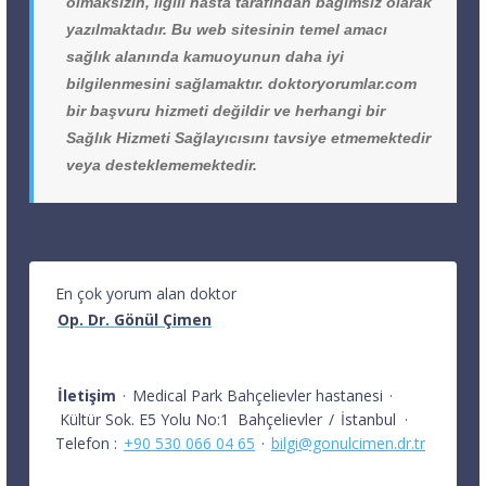
olmaksızın, ilgili hasta tarafından bağımsız olarak
yazılmaktadır. Bu web sitesinin temel amacı
sağlık alanında kamuoyunun daha iyi
bilgilenmesini sağlamaktır. doktoryorumlar.com
bir başvuru hizmeti değildir ve herhangi bir
Sağlık Hizmeti Sağlayıcısını tavsiye etmemektedir
veya desteklememektedir.
En çok yorum alan doktor
Op. Dr. Gönül Çimen
İletişim
·
Medical Park Bahçelievler hastanesi
·
Kültür Sok. E5 Yolu No:1
Bahçelievler
/
İstanbul
·
Telefon :
+90 530 066 04 65
·
bilgi@gonulcimen.dr.tr