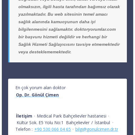
olmaksızın, ilgili hasta tarafından bağımsız olarak
yazılmaktadır. Bu web sitesinin temel amacı
sağlık alanında kamuoyunun daha iyi
bilgilenmesini sağlamaktır. doktoryorumlar.com
bir başvuru hizmeti değildir ve herhangi bir
Sağlık Hizmeti Sağlayıcısını tavsiye etmemektedir
veya desteklememektedir.
En çok yorum alan doktor
Op. Dr. Gönül Çimen
İletişim
·
Medical Park Bahçelievler hastanesi
·
Kültür Sok. E5 Yolu No:1
Bahçelievler
/
İstanbul
·
Telefon :
+90 530 066 04 65
·
bilgi@gonulcimen.dr.tr