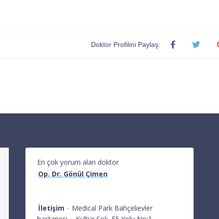
Doktor Profilini Paylaş:
En çok yorum alan doktor
Op. Dr. Gönül Çimen
İletişim
·
Medical Park Bahçelievler
hastanesi
·
Kültür Sok. E5 Yolu No:1