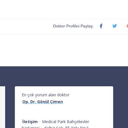
Doktor Profilini Paylaş:
En çok yorum alan doktor
Op. Dr. Gönül Çimen
İletişim
·
Medical Park Bahçelievler
hastanesi
·
Kültür Sok. E5 Yolu No:1