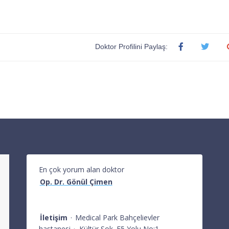
Doktor Profilini Paylaş:
En çok yorum alan doktor
Op. Dr. Gönül Çimen
İletişim
·
Medical Park Bahçelievler
hastanesi
·
Kültür Sok. E5 Yolu No:1