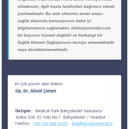
olmaksızın, ilgili hasta tarafından bağımsız olarak
yazılmaktadır. Bu web sitesinin temel amacı
sağlık alanında kamuoyunun daha iyi
bilgilenmesini sağlamaktır. doktoryorumlar.com
bir başvuru hizmeti değildir ve herhangi bir
Sağlık Hizmeti Sağlayıcısını tavsiye etmemektedir
veya desteklememektedir.
En çok yorum alan doktor
Op. Dr. Gönül Çimen
İletişim
·
Medical Park Bahçelievler hastanesi
·
Kültür Sok. E5 Yolu No:1
Bahçelievler
/
İstanbul
·
Telefon :
+90 530 066 04 65
·
bilgi@gonulcimen.dr.tr