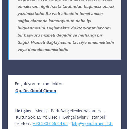
olmaksızın, ilgili hasta tarafından bağımsız olarak
yazılmaktadır. Bu web sitesinin temel amacı
sağlık alanında kamuoyunun daha iyi
bilgilenmesini sağlamaktır. doktoryorumlar.com
bir başvuru hizmeti değildir ve herhangi bir
Sağlık Hizmeti Sağlayıcısını tavsiye etmemektedir
veya desteklememektedir.
En çok yorum alan doktor
Op. Dr. Gönül Çimen
İletişim
·
Medical Park Bahçelievler hastanesi
·
Kültür Sok. E5 Yolu No:1
Bahçelievler
/
İstanbul
·
Telefon :
+90 530 066 04 65
·
bilgi@gonulcimen.dr.tr