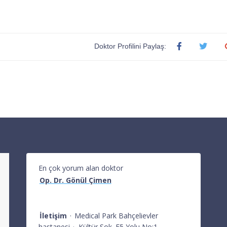
Doktor Profilini Paylaş:
En çok yorum alan doktor
Op. Dr. Gönül Çimen
İletişim
·
Medical Park Bahçelievler
hastanesi
·
Kültür Sok. E5 Yolu No:1