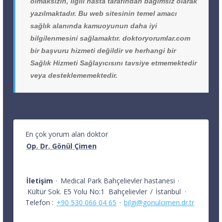
olmaksızın, ilgili hasta tarafından bağımsız olarak
yazılmaktadır. Bu web sitesinin temel amacı
sağlık alanında kamuoyunun daha iyi
bilgilenmesini sağlamaktır. doktoryorumlar.com
bir başvuru hizmeti değildir ve herhangi bir
Sağlık Hizmeti Sağlayıcısını tavsiye etmemektedir
veya desteklememektedir.
En çok yorum alan doktor
Op. Dr. Gönül Çimen
İletişim
·
Medical Park Bahçelievler hastanesi
·
Kültür Sok. E5 Yolu No:1
Bahçelievler
/
İstanbul
·
Telefon :
+90 530 066 04 65
·
bilgi@gonulcimen.dr.tr