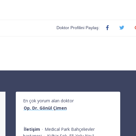
Doktor Profilini Paylaş:
En çok yorum alan doktor
Op. Dr. Gönül Çimen
İletişim
·
Medical Park Bahçelievler
hastanesi
·
Kültür Sok. E5 Yolu No:1