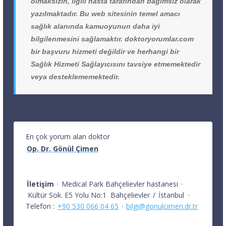
olmaksızın, ilgili hasta tarafından bağımsız olarak
yazılmaktadır. Bu web sitesinin temel amacı
sağlık alanında kamuoyunun daha iyi
bilgilenmesini sağlamaktır. doktoryorumlar.com
bir başvuru hizmeti değildir ve herhangi bir
Sağlık Hizmeti Sağlayıcısını tavsiye etmemektedir
veya desteklememektedir.
En çok yorum alan doktor
Op. Dr. Gönül Çimen
İletişim
·
Medical Park Bahçelievler hastanesi
·
Kültür Sok. E5 Yolu No:1
Bahçelievler
/
İstanbul
·
Telefon :
+90 530 066 04 65
·
bilgi@gonulcimen.dr.tr