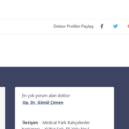
Doktor Profilini Paylaş:
En çok yorum alan doktor
Op. Dr. Gönül Çimen
İletişim
·
Medical Park Bahçelievler
hastanesi
·
Kültür Sok. E5 Yolu No:1