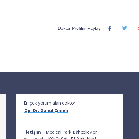
Doktor Profilini Paylaş:
En çok yorum alan doktor
Op. Dr. Gönül Çimen
İletişim
·
Medical Park Bahçelievler
hastanesi
·
Kültür Sok. E5 Yolu No:1