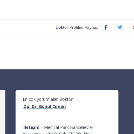
Doktor Profilini Paylaş:
En çok yorum alan doktor
Op. Dr. Gönül Çimen
İletişim
·
Medical Park Bahçelievler
hastanesi
·
Kültür Sok. E5 Yolu No:1