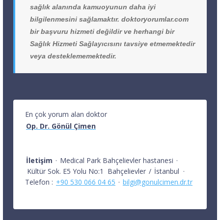
sağlık alanında kamuoyunun daha iyi
bilgilenmesini sağlamaktır. doktoryorumlar.com
bir başvuru hizmeti değildir ve herhangi bir
Sağlık Hizmeti Sağlayıcısını tavsiye etmemektedir
veya desteklememektedir.
En çok yorum alan doktor
Op. Dr. Gönül Çimen
İletişim
·
Medical Park Bahçelievler hastanesi
·
Kültür Sok. E5 Yolu No:1
Bahçelievler
/
İstanbul
·
Telefon :
+90 530 066 04 65
·
bilgi@gonulcimen.dr.tr