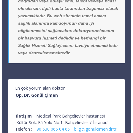
doğrudan veya dolaylı emri, talebi ve/veya ricası
olmaksızın, ilgili hasta tarafından bağımsız olarak
yazılmaktadır. Bu web sitesinin temel amacı
sağlık alanında kamuoyunun daha iyi
bilgilenmesini sağlamaktır. doktoryorumlar.com
bir başvuru hizmeti değildir ve herhangi bir
Sağlık Hizmeti Sağlayıcısını tavsiye etmemektedir
veya desteklememektedir.
En çok yorum alan doktor
Op. Dr. Gönül Çimen
İletişim
·
Medical Park Bahçelievler hastanesi
·
Kültür Sok. E5 Yolu No:1
Bahçelievler
/
İstanbul
·
Telefon :
+90 530 066 04 65
·
bilgi@gonulcimen.dr.tr