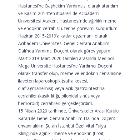
Hastanesi’ne Başhekim Yardımcısı olarak atandım
ve Kasım 2014’ten itibaren de Acıbadem
Üniversitesi Atakent Hastanesi’nde ağırlıklı meme
ve endokrin cerrahisi üzerine görevimi sürdürdüm.
Haziran 2015-2019’a kadar eşzamanlı olarak
Acıbadem Üniversitesi Genel Cerrahi Anabilim
Dalı’nda Yardımcı Doçent olarak görev yaptım.
Mart 2019-Mart 2020 tarihleri arasında Medipol
Mega Üniversite Hastanesi’ne Yardımcı Doçent
olarak transfer olup, meme ve endokrin cerrahisine
ilaveten laparoskopik (safra kesesi,
diafragmahernisi) veya açık gastrointestinal
cerrahiler (kasık fıtığı, pilonidal sinüs veya
hemoroid) cerrahileri gerçekleştirdim.
15 Nisan 2020 tarihinde, Üniversiteler Arası Kurulu
Kararı ile Genel Cerrahi Anabilim Dalında Doçent
ünvanı aldım. Şu an İstanbul Özel Vital Fulya
Kliniği’nde ağırlıklı meme ve endokrin (tiroit,