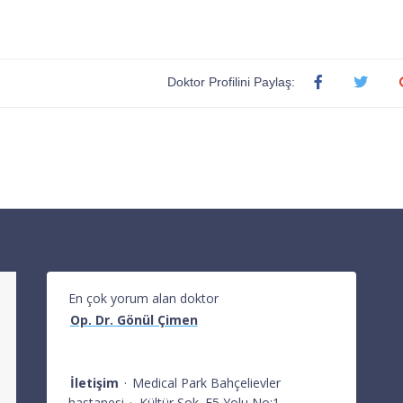
Doktor Profilini Paylaş:
En çok yorum alan doktor
Op. Dr. Gönül Çimen
İletişim
·
Medical Park Bahçelievler
hastanesi
·
Kültür Sok. E5 Yolu No:1