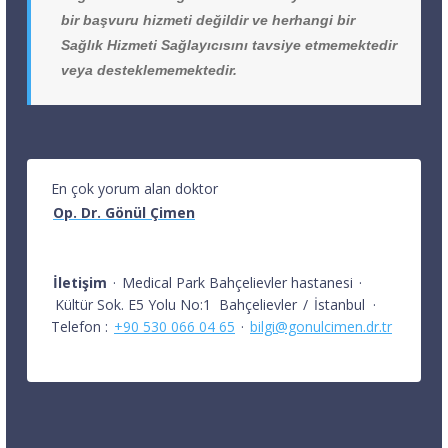
bir başvuru hizmeti değildir ve herhangi bir
Sağlık Hizmeti Sağlayıcısını tavsiye etmemektedir
veya desteklememektedir.
En çok yorum alan doktor
Op. Dr. Gönül Çimen
İletişim
·
Medical Park Bahçelievler hastanesi
·
Kültür Sok. E5 Yolu No:1
Bahçelievler
/
İstanbul
·
Telefon :
+90 530 066 04 65
·
bilgi@gonulcimen.dr.tr