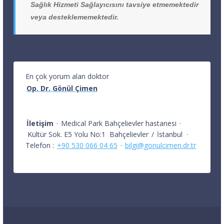
Sağlık Hizmeti Sağlayıcısını tavsiye etmemektedir
veya desteklememektedir.
En çok yorum alan doktor
Op. Dr. Gönül Çimen
İletişim
·
Medical Park Bahçelievler hastanesi
·
Kültür Sok. E5 Yolu No:1
Bahçelievler
/
İstanbul
·
Telefon :
+90 530 066 04 65
·
bilgi@gonulcimen.dr.tr