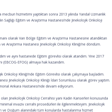
a mecburi hizmetimi yaptıktan sonra 2013 yılında Yandal Uzmanlık
ın Sağlığı Eğitim ve Araştırma Hastanesi’nde Jinekolojik Onkoloji
uzmanı olarak Van Bölge Eğitim ve Araştırma Hastanesine atandıktan
m ve Araştırma Hastanesi Jinekolojik Onkoloji Kliniği’ne döndüm.
ım ve aynı hastanede Eğitim görevlisi olarak atandım. Yine 2017
ini (EBCOG-EFOG) almaya hak kazandım.
ik Onkoloji Kliniği’nde Eğitim Görevlisi olarak çalışmaya başladım.
nesi Jinekolojik Onkoloji Kliniği İdari Sorumlusu olarak görev yaptım.
emorial Ankara Hastanesi’nde devam ediyorum.
 olan Jinekolojik Onkoloji Cerrahisi yani Kadın Kanserleri konusunda
minimal invaziv cerrahi prosedürleri ile ilgilenmekteyim. Jinekolojik
arı ve Doğum alanındaki tüm konularda hastalarıma hizmet