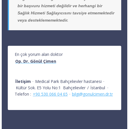
bir başvuru hizmeti değildir ve herhangi bir
Sağlık Hizmeti Sağlayıcısını tavsiye etmemektedir
veya desteklememektedir.
En çok yorum alan doktor
Op. Dr. Gönül Çimen
İletişim
·
Medical Park Bahçelievler hastanesi
·
Kültür Sok. E5 Yolu No:1
Bahçelievler
/
İstanbul
·
Telefon :
+90 530 066 04 65
·
bilgi@gonulcimen.dr.tr