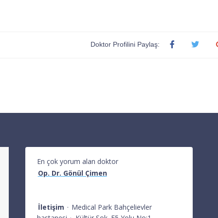
Doktor Profilini Paylaş:
En çok yorum alan doktor
Op. Dr. Gönül Çimen
İletişim
·
Medical Park Bahçelievler
hastanesi
·
Kültür Sok. E5 Yolu No:1