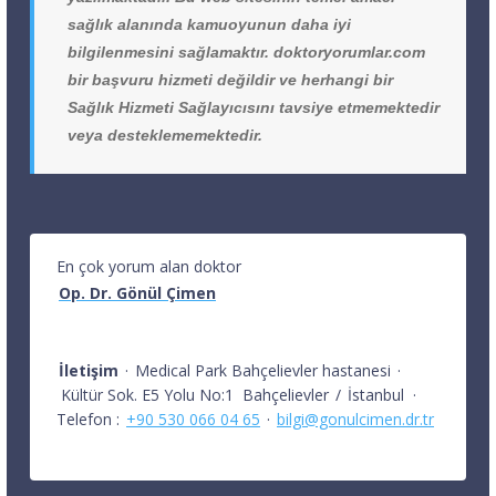
sağlık alanında kamuoyunun daha iyi
bilgilenmesini sağlamaktır. doktoryorumlar.com
bir başvuru hizmeti değildir ve herhangi bir
Sağlık Hizmeti Sağlayıcısını tavsiye etmemektedir
veya desteklememektedir.
En çok yorum alan doktor
Op. Dr. Gönül Çimen
İletişim
·
Medical Park Bahçelievler hastanesi
·
Kültür Sok. E5 Yolu No:1
Bahçelievler
/
İstanbul
·
Telefon :
+90 530 066 04 65
·
bilgi@gonulcimen.dr.tr