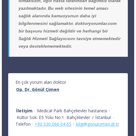
olmaksızın, ilgili hasta tarafından bağımsız olarak
yazılmaktadır. Bu web sitesinin temel amacı
sağlık alanında kamuoyunun daha iyi
bilgilenmesini sağlamaktır. doktoryorumlar.com
bir başvuru hizmeti değildir ve herhangi bir
Sağlık Hizmeti Sağlayıcısını tavsiye etmemektedir
veya desteklememektedir.
En çok yorum alan doktor
Op. Dr. Gönül Çimen
İletişim
·
Medical Park Bahçelievler hastanesi
·
Kültür Sok. E5 Yolu No:1
Bahçelievler
/
İstanbul
·
Telefon :
+90 530 066 04 65
·
bilgi@gonulcimen.dr.tr