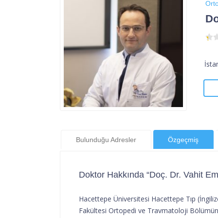
Orto
Do
İsta
Bulunduğu Adresler
Özgeçmiş
Doktor Hakkında “Doç. Dr. Vahit E
Hacettepe Üniversitesi Hacettepe Tıp (İngil
Fakültesi Ortopedi ve Travmatoloji Bölüm