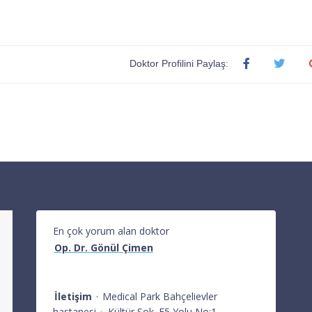
Doktor Profilini Paylaş:
En çok yorum alan doktor
Op. Dr. Gönül Çimen
İletişim
·
Medical Park Bahçelievler
hastanesi
·
Kültür Sok. E5 Yolu No:1