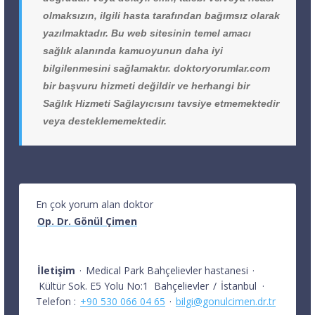
olmaksızın, ilgili hasta tarafından bağımsız olarak
yazılmaktadır. Bu web sitesinin temel amacı
sağlık alanında kamuoyunun daha iyi
bilgilenmesini sağlamaktır. doktoryorumlar.com
bir başvuru hizmeti değildir ve herhangi bir
Sağlık Hizmeti Sağlayıcısını tavsiye etmemektedir
veya desteklememektedir.
En çok yorum alan doktor
Op. Dr. Gönül Çimen
İletişim
·
Medical Park Bahçelievler hastanesi
·
Kültür Sok. E5 Yolu No:1
Bahçelievler
/
İstanbul
·
Telefon :
+90 530 066 04 65
·
bilgi@gonulcimen.dr.tr