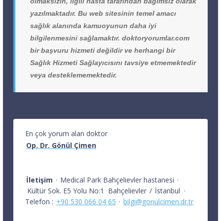
olmaksızın, ilgili hasta tarafından bağımsız olarak
yazılmaktadır. Bu web sitesinin temel amacı
sağlık alanında kamuoyunun daha iyi
bilgilenmesini sağlamaktır. doktoryorumlar.com
bir başvuru hizmeti değildir ve herhangi bir
Sağlık Hizmeti Sağlayıcısını tavsiye etmemektedir
veya desteklememektedir.
En çok yorum alan doktor
Op. Dr. Gönül Çimen
İletişim
·
Medical Park Bahçelievler hastanesi
·
Kültür Sok. E5 Yolu No:1
Bahçelievler
/
İstanbul
·
Telefon :
+90 530 066 04 65
·
bilgi@gonulcimen.dr.tr