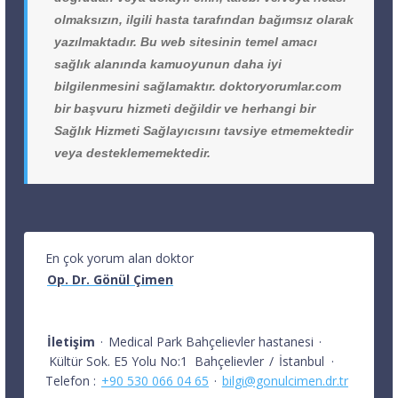
olmaksızın, ilgili hasta tarafından bağımsız olarak
yazılmaktadır. Bu web sitesinin temel amacı
sağlık alanında kamuoyunun daha iyi
bilgilenmesini sağlamaktır. doktoryorumlar.com
bir başvuru hizmeti değildir ve herhangi bir
Sağlık Hizmeti Sağlayıcısını tavsiye etmemektedir
veya desteklememektedir.
En çok yorum alan doktor
Op. Dr. Gönül Çimen
İletişim
·
Medical Park Bahçelievler hastanesi
·
Kültür Sok. E5 Yolu No:1
Bahçelievler
/
İstanbul
·
Telefon :
+90 530 066 04 65
·
bilgi@gonulcimen.dr.tr