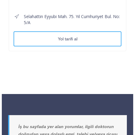
Selahattin Eyyubi Mah. 75. Yıl Cumhuriyet Bul. No:
5/A
Yol tarifi al
İş bu sayfada yer alan yorumlar, ilgili doktorun
doğrudan veya dolaylı emri, talebi ve/veya ricası