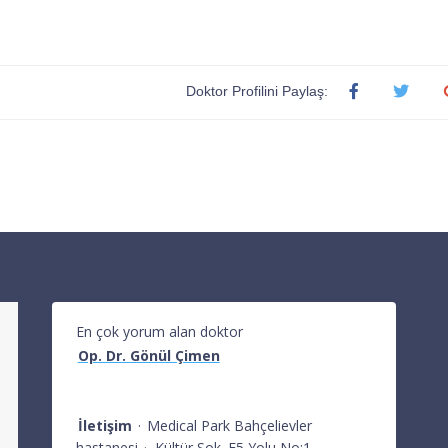
Doktor Profilini Paylaş:
En çok yorum alan doktor
Op. Dr. Gönül Çimen
İletişim
·
Medical Park Bahçelievler
hastanesi
·
Kültür Sok. E5 Yolu No:1